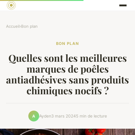
Accueil
›
Bon plan
BON PLAN
Quelles sont les meilleures
marques de poêles
antiadhésives sans produits
chimiques nocifs ?
Ayden
3 mars 2024
5 min de lecture
A